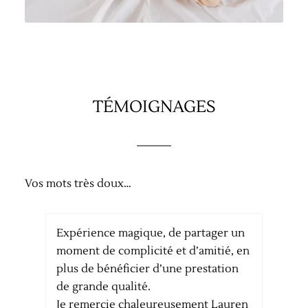
TÉMOIGNAGES
Vos mots très doux…
périence magique, de partager un
Lauren a réa
ent de complicité et d’amitié, en
pour le jour
s de bénéficier d’une prestation
écoute lui a
grande qualité.
cerner mes e
 remercie chaleureusement Lauren
pour un maq