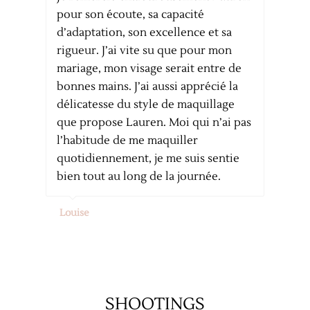
r son écoute, sa capacité
correspondai
daptation, son excellence et sa
savoir faire,
ueur. J’ai vite su que pour mon
l’aise et m’
iage, mon visage serait entre de
pendant la p
nes mains. J’ai aussi apprécié la
jour. Est-ce
icatesse du style de maquillage
Sans hésiter 
 propose Lauren. Moi qui n’ai pas
abitude de me maquiller
Léa
tidiennement, je me suis sentie
n tout au long de la journée.
uise
SHOOTINGS