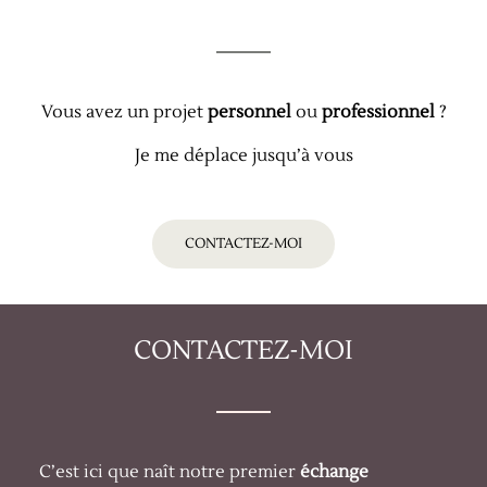
Vous avez un projet
personnel
ou
professionnel
?
Je me déplace jusqu’à vous
CONTACTEZ-MOI
CONTACTEZ-MOI
C’est ici que naît notre premier
échange
Parlez-moi de
vous
, de vos
souhaits
, de ce qui
vous fait
rêver
, de ce que ce vous
imaginez
…
A très vite !